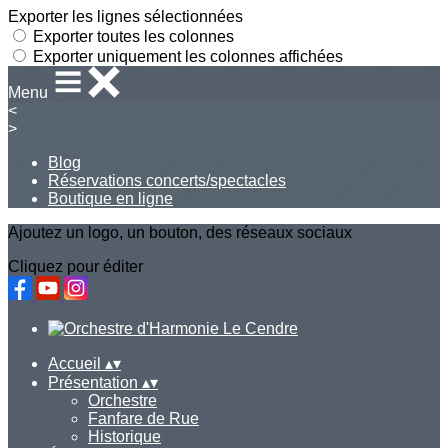
Exporter les lignes sélectionnées
Exporter toutes les colonnes
Exporter uniquement les colonnes affichées
Menu
<
>
Blog
Réservations concerts/spectacles
Boutique en ligne
Ajoutez un logo, un bouton, des réseaux sociaux
Cliquez pour éditer
Accueil
▴
▾
Présentation
▴
▾
Orchestre
Fanfare de Rue
Historique